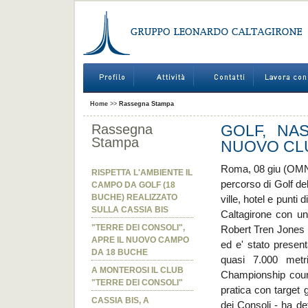
Home
>>
Rassegna Stampa
Rassegna
GOLF, NA
Stampa
NUOVO CLU
Roma, 08 giu (OMNI
RISPETTA L'AMBIENTE IL
percorso di Golf de
CAMPO DA GOLF (18
BUCHE) REALIZZATO
ville, hotel e punti 
SULLA CASSIA BIS
Caltagirone con un 
"TERRE DEI CONSOLI",
Robert Tren Jones Jr
APRE IL NUOVO CAMPO
ed e' stato present
DA 18 BUCHE
quasi 7.000 metr
A MONTEROSI IL CLUB
Championship cour
"TERRE DEI CONSOLI"
pratica con target 
CASSIA BIS, A
dei Consoli - ha de