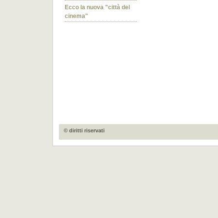
Ecco la nuova "città del
cinema"
© diritti riservati