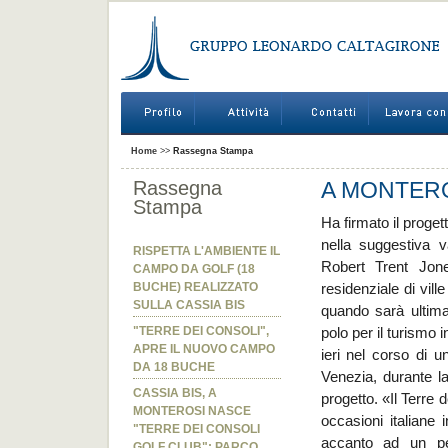
Home
>>
Rassegna Stampa
Rassegna
A MONTERO
Stampa
Ha firmato il proget
nella suggestiva v
RISPETTA L'AMBIENTE IL
Robert Trent Jone
CAMPO DA GOLF (18
BUCHE) REALIZZATO
residenziale di vil
SULLA CASSIA BIS
quando sarà ultimat
"TERRE DEI CONSOLI",
polo per il turismo i
APRE IL NUOVO CAMPO
ieri nel corso di 
DA 18 BUCHE
Venezia, durante la
CASSIA BIS, A
progetto. «Il Terre 
MONTEROSI NASCE
occasioni italiane
"TERRE DEI CONSOLI
accanto ad un per
GOLF CLUB": PARCO