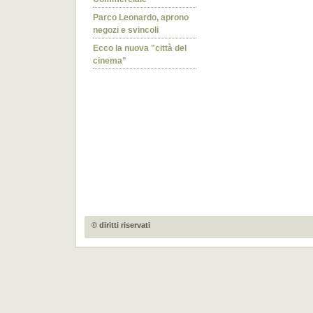
Parco Leonardo, aprono
negozi e svincoli
Ecco la nuova "città del
cinema"
© diritti riservati