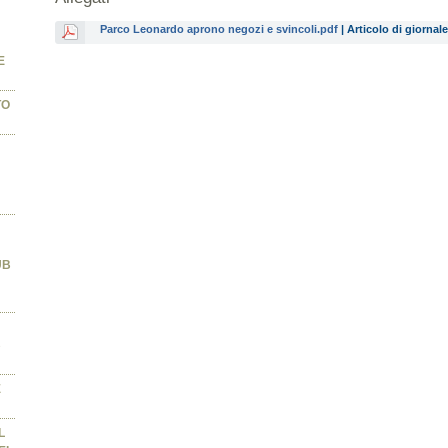
Parco Leonardo aprono negozi e svincoli.pdf
| Articolo di giornale
E
TO
UB
B
E
L