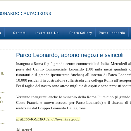
Parco Leonardo, aprono negozi e svincoli
Inaugura a Roma il più grande centro commerciale d’Italia. Mercoledì all
porte del Centro Commerciale Leonardo (100 mila metri quadrati c
 IL
ristoranti e il grande ipermercato Auchan) all’interno di Parco Leonard
10.000 residenti in costruzione sulla strada che collega Roma all’aeropo
Per il taglio del nastro sono attese migliaia di ospiti e sono previsti spet
,
Verranno inaugurati anche lo svincolo della Roma-Fiumicino (il grande 
PO
Corso Francia e nuovo accesso per Parco Leonardo) e il sistema di i
realizzate dal Gruppo Leonardo Caltagirone.
B
IL MESSAGGERO del 8 Novembre 2005.
Allegati