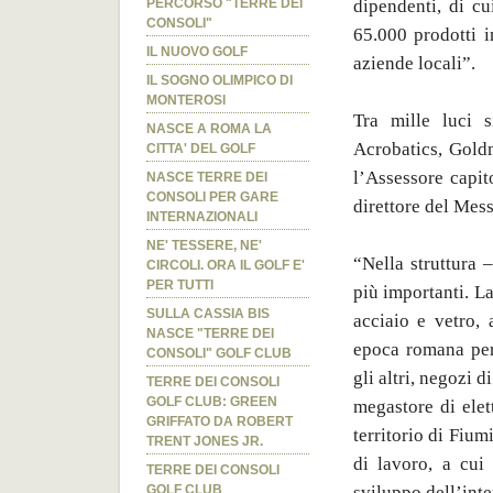
dipendenti, di cu
PERCORSO "TERRE DEI
CONSOLI"
65.000 prodotti i
IL NUOVO GOLF
aziende locali”.
IL SOGNO OLIMPICO DI
MONTEROSI
Tra mille luci s
NASCE A ROMA LA
Acrobatics, Goldm
CITTA' DEL GOLF
l’Assessore capit
NASCE TERRE DEI
CONSOLI PER GARE
direttore del Mes
INTERNAZIONALI
NE' TESSERE, NE'
“Nella struttura 
CIRCOLI. ORA IL GOLF E'
PER TUTTI
più importanti. La
SULLA CASSIA BIS
acciaio e vetro, 
NASCE "TERRE DEI
epoca romana per 
CONSOLI" GOLF CLUB
gli altri, negozi d
TERRE DEI CONSOLI
GOLF CLUB: GREEN
megastore di elett
GRIFFATO DA ROBERT
territorio di Fiu
TRENT JONES JR.
di lavoro, a cui
TERRE DEI CONSOLI
sviluppo dell’inte
GOLF CLUB