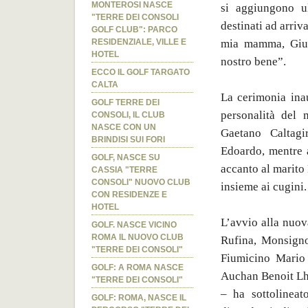
MONTEROSI NASCE
si aggiungono ul
"TERRE DEI CONSOLI
destinati ad arriv
GOLF CLUB": PARCO
mia mamma, Giuse
RESIDENZIALE, VILLE E
HOTEL
nostro bene”.
ECCO IL GOLF TARGATO
CALTA
La cerimonia inau
GOLF TERRE DEI
personalità del 
CONSOLI, IL CLUB
NASCE CON UN
Gaetano Caltagi
BRINDISI SUI FORI
Edoardo, mentre a
GOLF, NASCE SU
accanto al marito
CASSIA "TERRE
CONSOLI" NUOVO CLUB
insieme ai cugini.
CON RESIDENZE E
HOTEL
L’avvio alla nuov
GOLF. NASCE VICINO
ROMA IL NUOVO CLUB
Rufina, Monsigno
"TERRE DEI CONSOLI"
Fiumicino Mario 
GOLF: A ROMA NASCE
Auchan Benoit Lhe
"TERRE DEI CONSOLI"
– ha sottolinea
GOLF: ROMA, NASCE IL