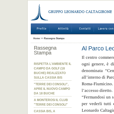
Home
>>
Rassegna Stampa
Rassegna
Al Parco Leo
Stampa
Il centro commerc
ogni genere, è di
RISPETTA L'AMBIENTE IL
CAMPO DA GOLF (18
denominata “Cent
BUCHE) REALIZZATO
all’interno di Pa
SULLA CASSIA BIS
Roma-Fiumicino. 
"TERRE DEI CONSOLI",
APRE IL NUOVO CAMPO
l’accesso diretto.
DA 18 BUCHE
“Fermandosi un so
A MONTEROSI IL CLUB
per vederli tutti
"TERRE DEI CONSOLI"
Leonardo Caltagir
CASSIA BIS, A