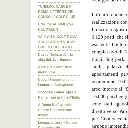
TURISMO: NASCE A
ROMA IL "TERRE DEI
Il Centro commerc
CONSOLI" GOLF CLUB
realizzazione con
UNA CASA IMMERSA
Lo scorso agosto 
NEL GREEN
6.128 posti, che si
VAI CON IL GOLF, ROMA
ACCOGLIE UN NUOVO
esistenti. L’inte
GREEN ECOLOGICO
complessivo di 3 
Nasce "Leonardo", la
tipici, dog park, 
città del divertimento
stelle, palazzo d
Apre il "Centro" delle
meraviglie
appartamenti pri
Nuovo Shopping center
ospiteranno 10.00
Leonardo Caltagirone
aree, intorno al “
Shopping center, apre a
16.000 parcheggi,
Roma il più grande d'Italia
sono stati agevo
A Roma il più grande
Centro Commerciale
diretto verso Par
d'Italia
per Civitavecchi
Leonardo, apre il Centro
Gruppo imprendito
Commerciale