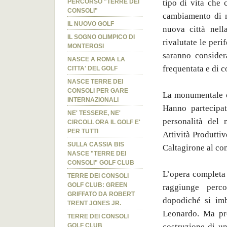
tipo di vita che 
PERCORSO "TERRE DEI
CONSOLI"
cambiamento di n
IL NUOVO GOLF
nuova città nell
IL SOGNO OLIMPICO DI
rivalutate le per
MONTEROSI
saranno considera
NASCE A ROMA LA
frequentata e di 
CITTA' DEL GOLF
NASCE TERRE DEI
CONSOLI PER GARE
La monumentale o
INTERNAZIONALI
Hanno partecipat
NE' TESSERE, NE'
personalità del 
CIRCOLI. ORA IL GOLF E'
PER TUTTI
Attività Produtti
SULLA CASSIA BIS
Caltagirone al co
NASCE "TERRE DEI
CONSOLI" GOLF CLUB
L’opera completa 
TERRE DEI CONSOLI
GOLF CLUB: GREEN
raggiunge perco
GRIFFATO DA ROBERT
dopodiché si im
TRENT JONES JR.
Leonardo. Ma pres
TERRE DEI CONSOLI
costruzione di un
GOLF CLUB