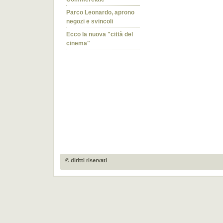
Parco Leonardo, aprono
negozi e svincoli
Ecco la nuova "città del
cinema"
© diritti riservati