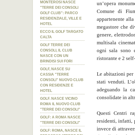
MONTEROSI NASCE
un’opera monumen
"TERRE DEI CONSOLI
Comune di Fiumi
GOLF CLUB": PARCO
appartenente alla
RESIDENZIALE, VILLE E
HOTEL
megastore che div
ECCO IL GOLF TARGATO
genere, elettrodom
CALTA
multisala cinema
GOLF TERRE DEI
ogni sala sono d
CONSOLI, IL CLUB
NASCE CON UN
ristorante e 2 sel
BRINDISI SUI FORI
GOLF, NASCE SU
Le abitazioni per
CASSIA "TERRE
CONSOLI" NUOVO CLUB
stati venduti. L’
CON RESIDENZE E
adeguando la cap
HOTEL
consolidate in al
GOLF. NASCE VICINO
ROMA IL NUOVO CLUB
"TERRE DEI CONSOLI"
Questi Centri ra
GOLF: A ROMA NASCE
residenti, infatt
"TERRE DEI CONSOLI"
invece di attraver
GOLF: ROMA, NASCE IL