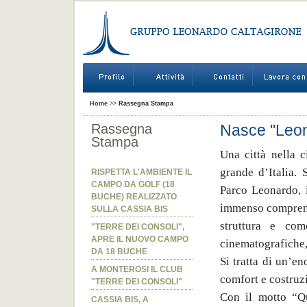
Home
>>
Rassegna Stampa
Rassegna
Nasce "Leona
Stampa
Una città nella c
grande d’Italia. 
RISPETTA L'AMBIENTE IL
CAMPO DA GOLF (18
Parco Leonardo, 
BUCHE) REALIZZATO
immenso comprenso
SULLA CASSIA BIS
struttura e com
"TERRE DEI CONSOLI",
APRE IL NUOVO CAMPO
cinematografiche, a
DA 18 BUCHE
Si tratta di un’en
A MONTEROSI IL CLUB
comfort e costruzi
"TERRE DEI CONSOLI"
Con il motto “Qua
CASSIA BIS, A