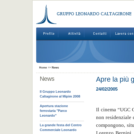
Home
>>
News
News
Apre la più g
24/02/2005
Il Gruppo Leonardo
Caltagirone al Mipim 2008
Apertura stazione
Il cinema “UGC Ci
ferroviaria "Parco
Leonardo"
non residenziale 
compongono, situa
La grande festa del Centro
Commerciale Leonardo
Lorenzo Bernini, 