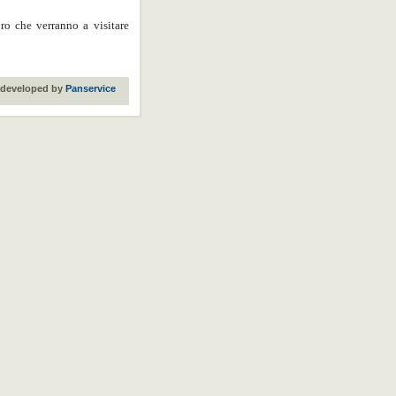
oro che verranno a visitare
developed by
Panservice