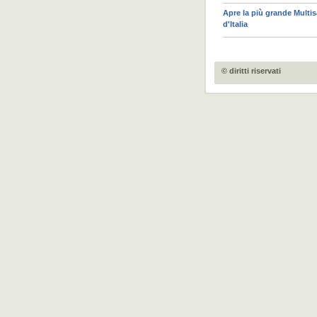
Apre la più grande Multis
d'Italia
© diritti riservati