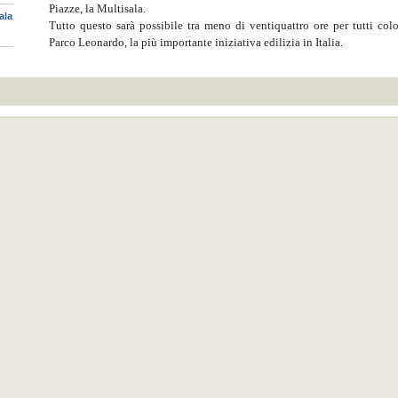
Piazze, la Multisala.
ala
Tutto questo sarà possibile tra meno di ventiquattro ore per tutti col
Parco Leonardo, la più importante iniziativa edilizia in Italia.