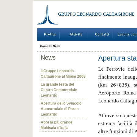
Home
>>
News
News
Apertura sta
Le Ferrovie del
Il Gruppo Leonardo
finalmente inaugu
Caltagirone al Mipim 2008
(km 26+835), su
La grande festa del
Centro Commerciale
Aeroporto–Roma Ti
Leonardo
Leonardo Caltagi
Apertura dello Svincolo
Autostradale di Parco
Leonardo
Attraverso quest
Apre la più grande
estrema facilità 
Multisala d'Italia
altre funzioni di